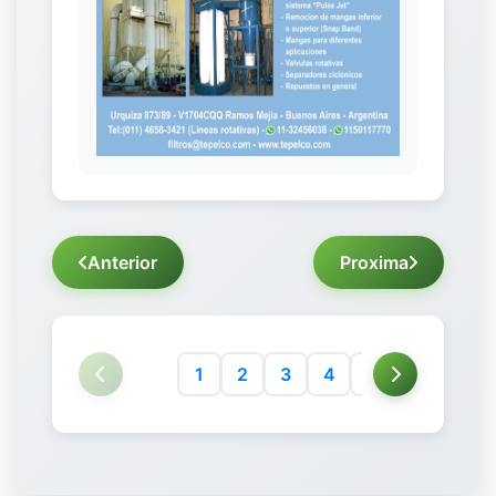
Anterior
Proxima
1
2
3
4
5
6
7