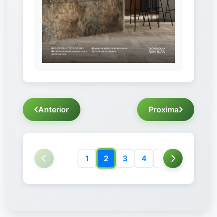
Anterior
Proxima
1
2
3
4
5
6
7