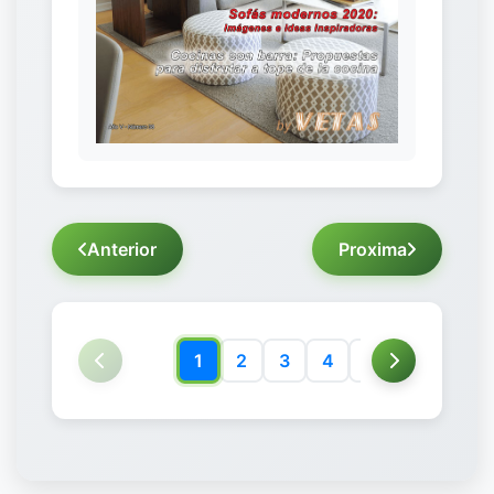
Anterior
Proxima
1
2
3
4
5
6
7