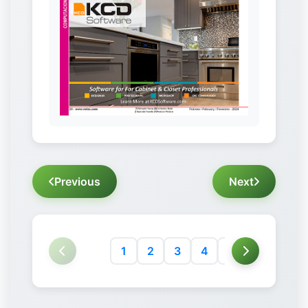
Previous
Next
1
2
3
4
5
6
7