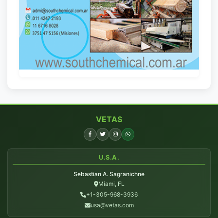
VETAS
U.S.A.
Sebastian A. Sagranichne
Miami, FL
+1-305-968-3936
usa@vetas.com