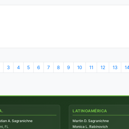
3
4
5
6
7
8
9
10
11
12
13
1
A.
LATINOAMÉRICA
tian A. Sagranichne
Martin D. Sagranichne
i, FL
Monica L. Rabinovich