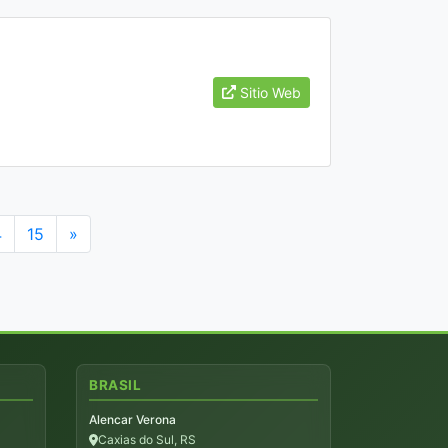
Sitio Web
4
15
»
BRASIL
Alencar Verona
Caxias do Sul, RS