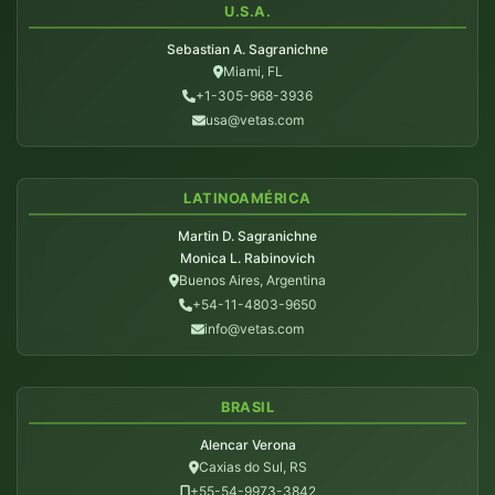
U.S.A.
Sebastian A. Sagranichne
Miami, FL
+1-305-968-3936
usa@vetas.com
LATINOAMÉRICA
Martin D. Sagranichne
Monica L. Rabinovich
Buenos Aires, Argentina
+54-11-4803-9650
info@vetas.com
BRASIL
Alencar Verona
Caxias do Sul, RS
+55-54-9973-3842