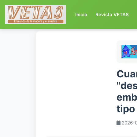
(current)
Inicio
Revista VETAS
Cua
"des
emb
tipo
2026-