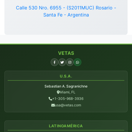
Calle 530 Nro. 6955 - (S2011MUC) Rosario -
Santa Fe - Argentina
VETAS
U.S.A.
Sebastian A. Sagranichne
Miami, FL
+1-305-968-3936
usa@vetas.com
LATINOAMÉRICA