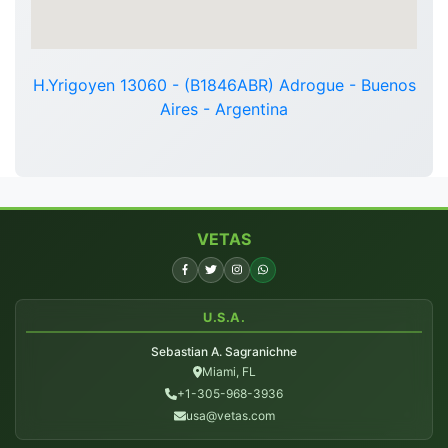
H.Yrigoyen 13060 - (B1846ABR) Adrogue - Buenos
Aires - Argentina
VETAS
U.S.A.
Sebastian A. Sagranichne
Miami, FL
+1-305-968-3936
usa@vetas.com