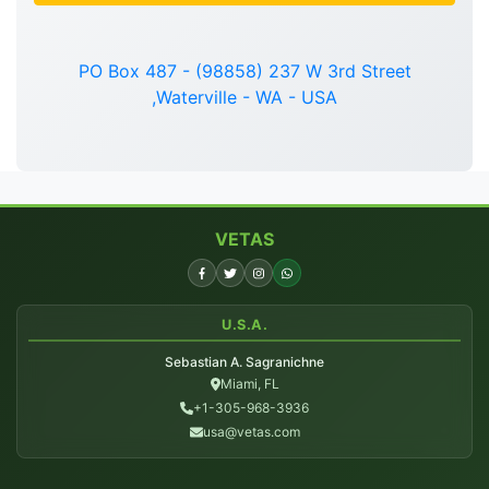
PO Box 487 - (98858) 237 W 3rd Street
,Waterville - WA - USA
VETAS
U.S.A.
Sebastian A. Sagranichne
Miami, FL
+1-305-968-3936
usa@vetas.com