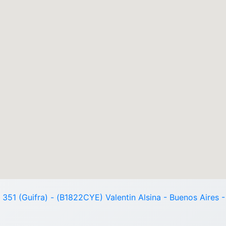
 351 (Guifra) - (B1822CYE) Valentin Alsina - Buenos Aires 