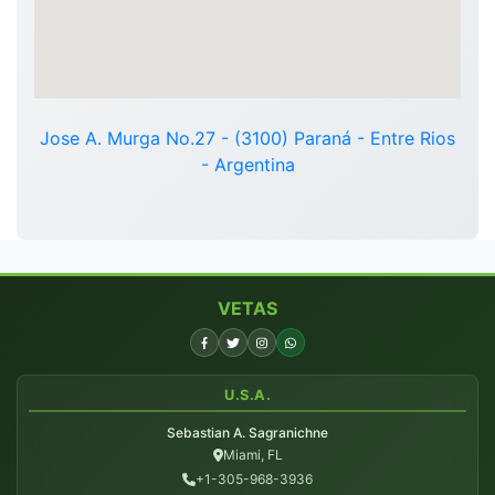
Jose A. Murga No.27 - (3100) Paraná - Entre Rios
- Argentina
VETAS
U.S.A.
Sebastian A. Sagranichne
Miami, FL
+1-305-968-3936