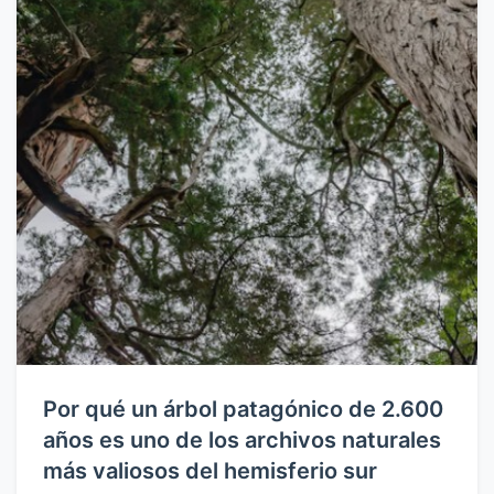
bordes, también están
disponibles opcionalmente.
También ofrecemos líneas
completas de revestimiento
líquido, así como máquinas
individuales para procesos de
impresión de huecograbado o
indirecto. Las líneas de
impresión digital industrial
completan la gama de
productos y ofrecen una
alternativa innovadora para la
producción flexible.
Por qué un árbol patagónico de 2.600
años es uno de los archivos naturales
más valiosos del hemisferio sur