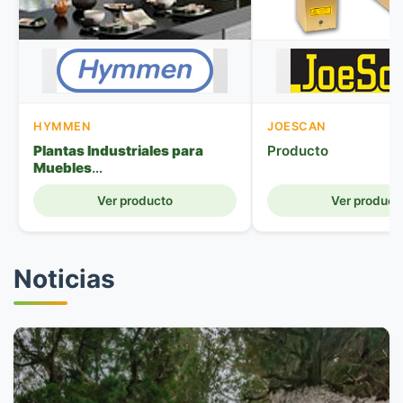
HYMMEN
JOESCAN
Plantas Industriales para
Producto
Muebles
La gama de productos de
Hymmen para aplicaciones de
Ver producto
Ver product
muebles incluye líneas de
prensado doble o de apertura
múltiple para la fabricación de
tableros de aglomerado
Noticias
recubiertos de melamina o
MDF. Además, las líneas de
laminación para el
revestimiento de lámina de
piezas de muebles, como
tableros a base de madera y
envoltura automática de