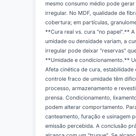
mesmo consumo médio pode gerar res
irregular. No MDF, qualidade de fib
cobertura; em partículas, granulom
**Cura real vs. cura "no papel".** 
umidade ou densidade variam, a cur
irregular pode deixar "reservas" q
**Umidade e condicionamento.** Um
Afeta cinética de cura, estabilidad
controle fraco de umidade têm dific
processo, armazenamento e revestim
prensa. Condicionamento, lixamen
podem alterar comportamento. Para 
canteamento, furação e usinagem po
emissão percebida. A conclusão prát
alcança com um "truque". Se alcanç