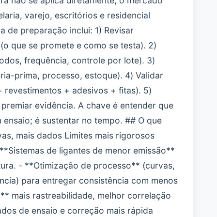
ra não se aplica diretamente, o mercado
laria, varejo, escritórios e residencial
 de preparação inclui: 1) Revisar
 (o que se promete e como se testa). 2)
dos, frequência, controle por lote). 3)
ia-prima, processo, estoque). 4) Validar
 revestimentos + adesivos + fitas). 5)
remiar evidência. A chave é entender que
ensaio; é sustentar no tempo. ## O que
vas, mais dados Limites mais rigorosos
- **Sistemas de ligantes de menor emissão**
ura. - **Otimização de processo** (curvas,
ciência) para entregar consistência com menos
:** mais rastreabilidade, melhor correlação
ados de ensaio e correção mais rápida