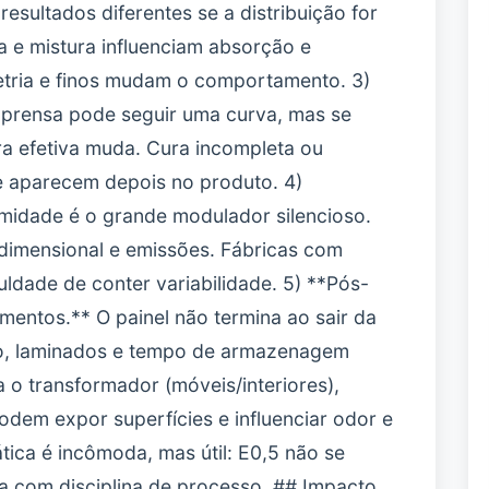
ultados diferentes se a distribuição for
ra e mistura influenciam absorção e
etria e finos mudam o comportamento. 3)
A prensa pode seguir uma curva, mas se
a efetiva muda. Cura incompleta ou
ue aparecem depois no produto. 4)
idade é o grande modulador silencioso.
e dimensional e emissões. Fábricas com
uldade de conter variabilidade. 5) **Pós-
entos.** O painel não termina ao sair da
to, laminados e tempo de armazenagem
o transformador (móveis/interiores),
dem expor superfícies e influenciar odor e
ica é incômoda, mas útil: E0,5 não se
a com disciplina de processo. ## Impacto