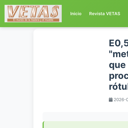
(current)
Inicio
Revista VETAS
E0,5
"me
que 
proc
rótu
2026-0