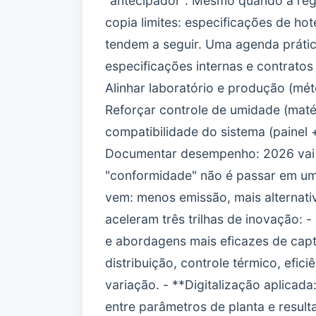
"antecipador". Mesmo quando a reg
copia limites: especificações de hote
tendem a seguir. Uma agenda prática
especificações internas e contratos
Alinhar laboratório e produção (méto
Reforçar controle de umidade (matér
compatibilidade do sistema (painel +
Documentar desempenho: 2026 vai p
"conformidade" não é passar em um 
vem: menos emissão, mais alternati
aceleram três trilhas de inovação: 
e abordagens mais eficazes de capt
distribuição, controle térmico, efi
variação. - **Digitalização aplicada
entre parâmetros de planta e result