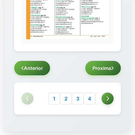
Anterior
Proxima
1
2
3
4
5
6
7