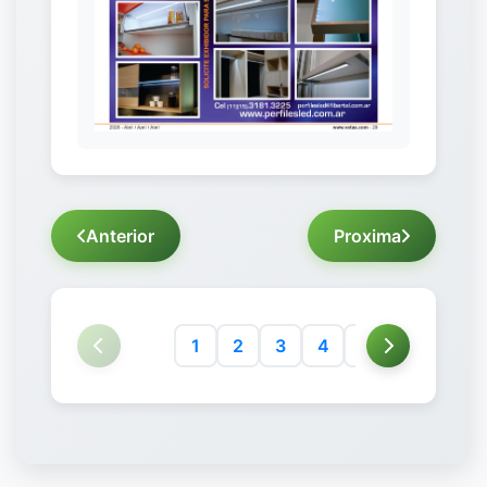
Anterior
Proxima
1
2
3
4
5
6
7