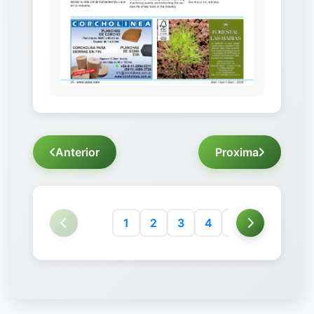
Anterior
Proxima
1
2
3
4
5
6
7