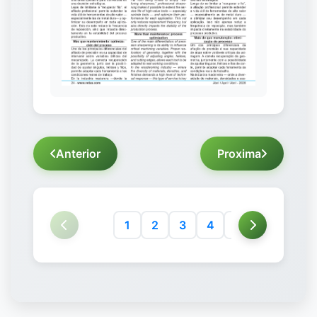
Anterior
Proxima
1
2
3
4
5
6
7