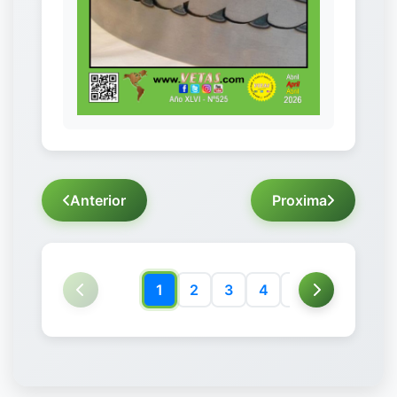
Anterior
Proxima
1
2
3
4
5
6
7