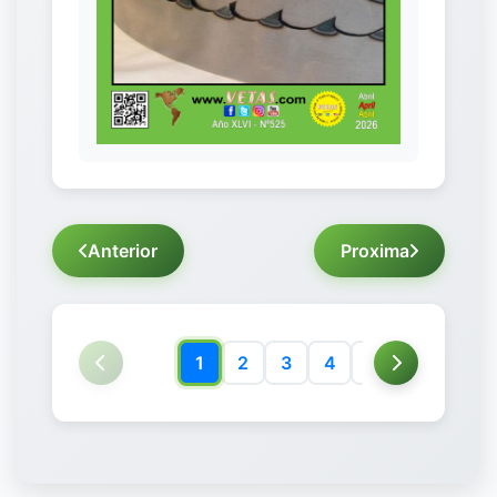
Anterior
Proxima
1
2
3
4
5
6
7