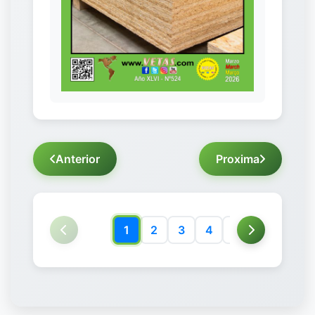
Anterior
Proxima
1
2
3
4
5
6
7