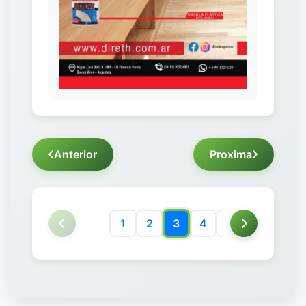
Anterior
Proxima
1
2
3
4
5
6
7