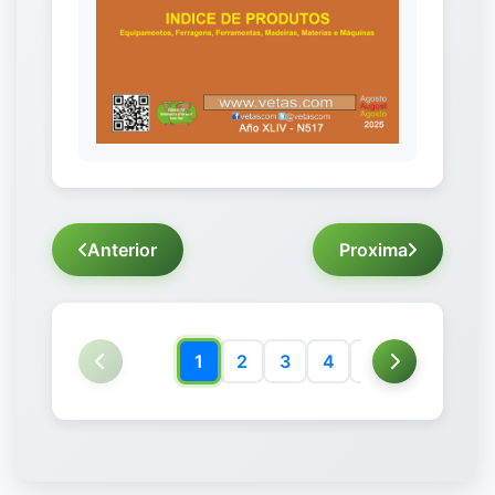
Anterior
Proxima
1
2
3
4
5
6
7