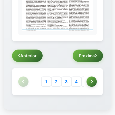
Anterior
Proxima
1
2
3
4
5
6
7