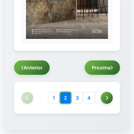
Anterior
Proxima
1
2
3
4
5
6
7