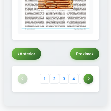
Anterior
Proxima
1
2
3
4
5
6
7