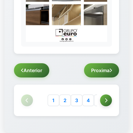
Anterior
Proxima
1
2
3
4
5
6
7