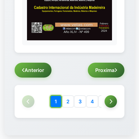
Anterior
Proxima
1
2
3
4
5
6
7