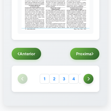
Anterior
Proxima
1
2
3
4
5
6
7