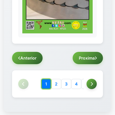
Anterior
Proxima
1
2
3
4
5
6
7