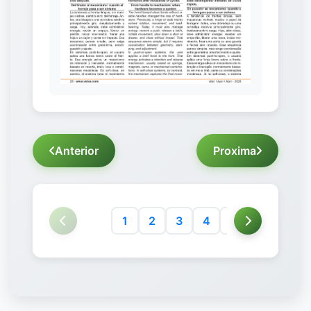
Anterior
Proxima
1
2
3
4
5
6
7