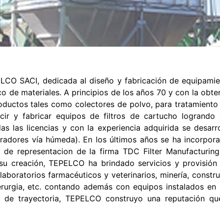
LCO SACI, dedicada al diseño y fabricación de equipamien
o de materiales. A principios de los años 70 y con la obte
roductos tales como colectores de polvo, para tratamient
ir y fabricar equipos de filtros de cartucho logrando 
as las licencias y con la experiencia adquirida se desar
adores vía húmeda). En los últimos años se ha incorporado
és de representacion de la firma TDC Filter Manufacturi
u creación, TEPELCO ha brindado servicios y provisión d
aboratorios farmacéuticos y veterinarios, minería, construc
rurgia, etc. contando además con equipos instalados en C
s de trayectoria, TEPELCO construyo una reputación qu