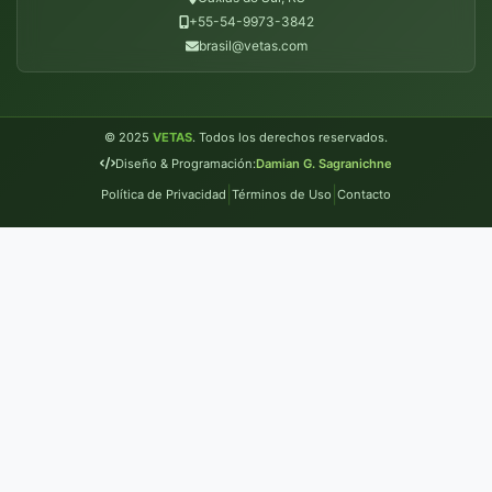
+55-54-9973-3842
brasil@vetas.com
© 2025
VETAS
. Todos los derechos reservados.
Diseño & Programación:
Damian G. Sagranichne
|
|
Política de Privacidad
Términos de Uso
Contacto