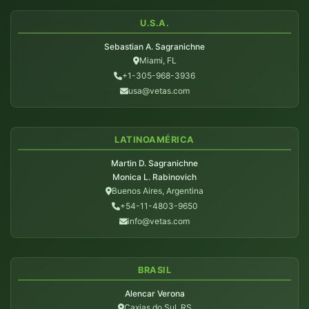
U.S.A.
Sebastian A. Sagranichne
Miami, FL
+1-305-968-3936
usa@vetas.com
LATINOAMÉRICA
Martin D. Sagranichne
Monica L. Rabinovich
Buenos Aires, Argentina
+54-11-4803-9650
info@vetas.com
BRASIL
Alencar Verona
Caxias do Sul, RS