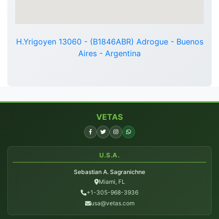
H.Yrigoyen 13060 - (B1846ABR) Adrogue - Buenos
Aires - Argentina
VETAS
U.S.A.
Sebastian A. Sagranichne
Miami, FL
+1-305-968-3936
usa@vetas.com