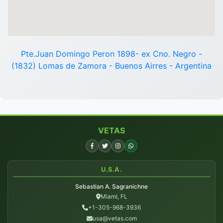
Pte.Juan Domingo Peron 1898- ex Cno. Negro -
(1832) Lomas de Zamora - Buenos Airres - Argentina
VETAS
U.S.A.
Sebastian A. Sagranichne
Miami, FL
+1-305-968-3936
usa@vetas.com