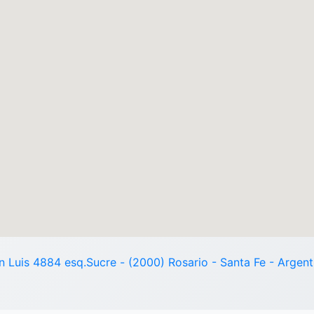
n Luis 4884 esq.Sucre - (2000) Rosario - Santa Fe - Argent