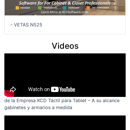
- VETAS N525
Videos
de la Empresa KCD Táctil para Tablet – A su alcance
gabinetes y armarios a medida