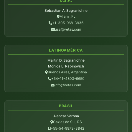
U.S.A.
Sebastian A. Sagranichne
Miami, FL
+1-305-968-3936
usa@vetas.com
LATINOAMÉRICA
Martin D. Sagranichne
Monica L. Rabinovich
Buenos Aires, Argentina
+54-11-4803-9650
info@vetas.com
BRASIL
Alencar Verona
Caxias do Sul, RS
+55-54-9973-3842