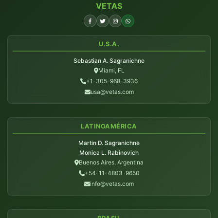
VETAS
U.S.A.
Sebastian A. Sagranichne
Miami, FL
+1-305-968-3936
usa@vetas.com
LATINOAMÉRICA
Martin D. Sagranichne
Monica L. Rabinovich
Buenos Aires, Argentina
+54-11-4803-9650
info@vetas.com